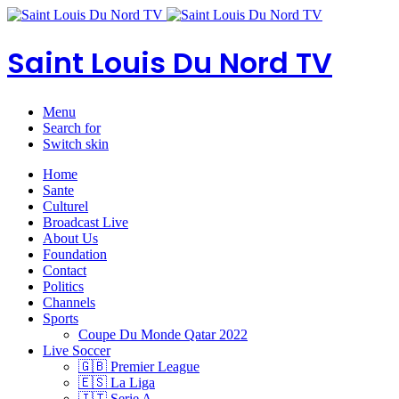
Saint Louis Du Nord TV
Menu
Search for
Switch skin
Home
Sante
Culturel
Broadcast Live
About Us
Foundation
Contact
Politics
Channels
Sports
Coupe Du Monde Qatar 2022
Live Soccer
🇬🇧 Premier League
🇪🇸 La Liga
🇮🇹 Serie A